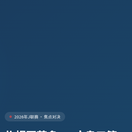
2026年J联赛 · 焦点对决